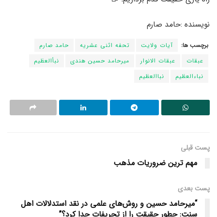
نویسنده :حامد صارم
برچسب ها:
آیات ولایت
تحفه اثنی عشریه
حامد صارم
عبقات
عبقات الانوار
میرحامد حسین هندی
نبأالعظیم
نباءالعظیم
نباالعظیم
پست قبلی
مهم ترین ضروریات مذهب
پست‌ بعدی
“میرحامد حسین و روش‌های علمی در نقد استدلالات اهل
سنت: چطور حقیقت را از تحریفات جدا کرد؟”