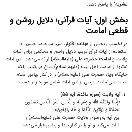
عشریه
“
را پاسخ دهد.
بخش اول: آیات قرآنی؛ دلایل روشن و
قطعی امامت
در نخستین بخش از
عبقات الأنوار
، سید میرحامد حسین با
استفاده از آیات قرآن کریم، دلایل واضح و محکمی برای اثبات
ولایت و امامت حضرت علی (علیه‌السلام)
ارائه می‌دهد. این آیات
نه‌تنها از امامت اهل بیت (علیهم‌السلام) دفاع می‌کنند، بلکه
جایگاه ویژه حضرت علی (علیه‌السلام) را در کنار پیامبر اسلام
تثبیت می‌نمایند. برخی از این آیات شامل موارد زیر هستند:
آیه ولایت (سوره مائدة، آیه 55)
:
«إِنَّمَا وَلِيُّكُمْ اللَّهُ وَ رَسُولُهُ وَ الَّذِينَ آمَنُوا الَّذِينَ يُقِيمُونَ
الصَّلَاةَ وَ يُؤْتُونَ الزَّكَاةَ وَ هُمْ رَاكِعُونَ»
این آیه به‌وضوح ولایت حضرت علی (علیه‌السلام) را
اثبات می‌کند و او را در کنار خدا و پیامبر قرار می‌دهد.