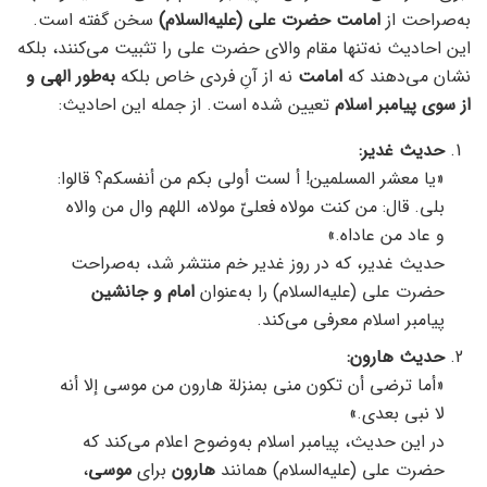
به‌صراحت از
امامت حضرت علی (علیه‌السلام)
سخن گفته است.
این احادیث نه‌تنها مقام والای حضرت علی را تثبیت می‌کنند، بلکه
نشان می‌دهند که
امامت
نه از آنِ فردی خاص بلکه
به‌طور الهی و
از سوی پیامبر اسلام
تعیین شده است. از جمله این احادیث:
حدیث غدیر
:
«یا معشر المسلمين! أ لست أولى بكم من أنفسكم؟ قالوا:
بلى. قال: من كنت مولاه فعليّ مولاه، اللهم وال من والاه
و عاد من عاداه.»
حدیث غدیر، که در روز غدیر خم منتشر شد، به‌صراحت
حضرت علی (علیه‌السلام) را به‌عنوان
امام و جانشین
پیامبر اسلام معرفی می‌کند.
حدیث هارون
:
«أما ترضى أن تكون مني بمنزلة هارون من موسى إلا أنه
لا نبي بعدي.»
در این حدیث، پیامبر اسلام به‌وضوح اعلام می‌کند که
حضرت علی (علیه‌السلام) همانند
هارون
برای
موسی
،