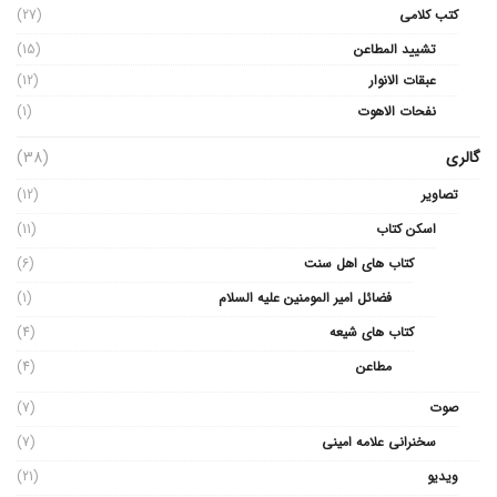
کتب کلامی
(27)
تشیید المطاعن
(15)
عبقات الانوار
(12)
نفحات الاهوت
(1)
گالری
(38)
تصاویر
(12)
اسکن کتاب
(11)
کتاب های اهل سنت
(6)
فضائل امیر المومنین علیه السلام
(1)
کتاب های شیعه
(4)
مطاعن
(4)
صوت
(7)
سخنرانی علامه امینی
(7)
ویدیو
(21)