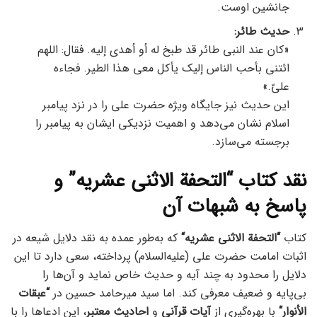
جانشین اوست.
حدیث طائر:
«كان عند النبي طائر قد طبخ له أو أهدي إليه. فقال: اللهم
ائتني بأحب الناس إليك يأكل معي هذا الطير. فجاءه
عليّ.»
این حدیث نیز جایگاه ویژه حضرت علی را در نزد پیامبر
اسلام نشان می‌دهد و اهمیت نزدیکی ایشان به پیامبر را
برجسته می‌سازد.
نقد کتاب “التحفة الاثنی عشریه” و
پاسخ به شبهات آن
کتاب
“
التحفة الاثنی عشریه
“
که به‌طور عمده به نقد دلایل شیعه در
اثبات امامت حضرت علی (علیه‌السلام) پرداخته، سعی دارد تا این
دلایل را محدود به چند آیه و حدیث خاص نماید و آن‌ها را
بی‌پایه و ضعیف معرفی کند. اما سید میرحامد حسین در
“
عبقات
الأنوار
“
با بهره‌گیری از
آیات قرآنی
و
احادیث معتبر
، این ادعاها را با