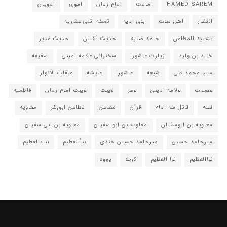
HAMED SAREM
امامت
امام زمان
اموی
امویان
انتظار
اهل سنت
بنی امیه
تحفه اثنی عشریه
تشیید المطاعن
حامد صارم
حدیث ثقلین
حدیث غدیر
خالد بن ولید
زیارت عاشورا
سخنرانی علامه امینی
سقیفه
سید محمد قلی
شیعه
عاشورا
عایشه
عبقات الانوار
عصمت
علامه امینی
عمر
غیبت
غیبت امام زمان
فاطمیه
فتنه
قاتل سه امام
قرآن
مطاعن
مطاعن ابوبکر
معاویه
معاویه بن ابوسفیان
معاویه بن ابو سفیان
معاویه بن ابی سفیان
میرحامد حسین
میرحامد حسین هندی
نبأالعظیم
نباءالعظیم
نباالعظیم
نبا العظیم
کربلا
یهود