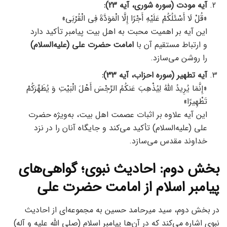
آیه مودت (سوره شورى، آیه 23):
«قُلْ لَا أَسْئَلُكُمْ عَلَيْهِ أَجْرًا إِلَّا الْمَوَدَّةَ فِي الْقُرْبَى»
این آیه بر اهمیت محبت به اهل بیت پیامبر تأکید دارد
و ارتباط مستقیم آن با
امامت حضرت علی (علیه‌السلام)
را روشن می‌سازد.
آیه تطهیر (سوره احزاب، آیه 33)
:
«إِنَّمَا يُرِيدُ اللَّهُ لِيُذْهِبَ عَنكُمُ الرِّجْسَ أَهْلَ الْبَيْتِ وَ يُطَهِّرَكُمْ
تَطْهِيرًا»
این آیه علاوه بر اثبات عصمت اهل بیت، به‌ویژه حضرت
علی (علیه‌السلام) تأکید می‌کند و جایگاه آنان را در نزد
خداوند مقدس می‌سازد.
بخش دوم: احادیث نبوی؛ گواهی‌های
پیامبر اسلام از امامت حضرت علی
در بخش دوم، سید میرحامد حسین به مجموعه‌ای از احادیث
نبوی اشاره می‌کند که در آن‌ها پیامبر اسلام (صلى الله عليه و آله)