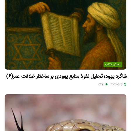
اسکن کتاب
شاگرد یهود؛ تحلیل نفوذ منابع یهودی بر ساختار خلافت عمر(6)
532
1404-06-16