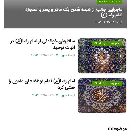
امام رضا علیه السلام
ماجرایی جالب از شیعه شدن یک مادر و پسر با معجزه
امام رضا(ع)
68
1395-05-26
مناظره‌ای خواندنی از امام رضا(ع) در
امام رضا علیه السلام
اثبات توحید
توسط
مدیر
1395-05-18
66
امام رضا(ع) تمام توطئه‌هاي مامون را
امام رضا علیه السلام
خنثي كرد
توسط
مدیر
1395-05-18
31
موضوعات