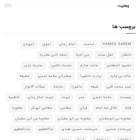
وهابیت
(12)
برچسب ها
HAMED SAREM
امامت
امام زمان
اموی
امویان
انتظار
اهل سنت
بنی امیه
تحفه اثنی عشریه
تشیید المطاعن
حامد صارم
حدیث ثقلین
حدیث غدیر
خالد بن ولید
زیارت عاشورا
سخنرانی علامه امینی
سقیفه
سید محمد قلی
شیعه
عاشورا
عایشه
عبقات الانوار
عصمت
علامه امینی
عمر
غیبت
غیبت امام زمان
فاطمیه
فتنه
قاتل سه امام
قرآن
مطاعن
مطاعن ابوبکر
معاویه
معاویه بن ابوسفیان
معاویه بن ابو سفیان
معاویه بن ابی سفیان
میرحامد حسین
میرحامد حسین هندی
نبأالعظیم
نباءالعظیم
نباالعظیم
نبا العظیم
کربلا
یهود