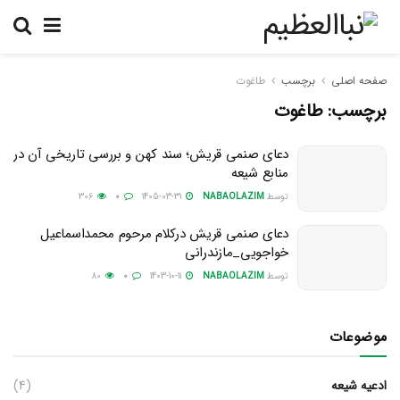
صفحه اصلی
برچسب
طاغوت
برچسب:
طاغوت
دعای صنمی قریش؛ سند کهن و بررسی تاریخی آن در
منابع شیعه
توسط
NABAOLAZIM
1405-03-31
0
306
دعای صنمی قریش درکلام مرحوم محمداسماعیل
خواجویی_مازندرانی
توسط
NABAOLAZIM
1403-10-11
0
80
موضوعات
ادعیه شیعه
(4)