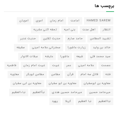
برچسب ها
HAMED SAREM
امامت
امام زمان
اموی
امویان
انتظار
اهل سنت
بنی امیه
تحفه اثنی عشریه
تشیید المطاعن
حامد صارم
حدیث ثقلین
حدیث غدیر
خالد بن ولید
زیارت عاشورا
سخنرانی علامه امینی
سقیفه
سید محمد قلی
شیعه
عاشورا
عایشه
عبقات الانوار
عصمت
علامه امینی
عمر
غیبت
غیبت امام زمان
فاطمیه
فتنه
قاتل سه امام
قرآن
مطاعن
مطاعن ابوبکر
معاویه
معاویه بن ابوسفیان
معاویه بن ابو سفیان
معاویه بن ابی سفیان
میرحامد حسین
میرحامد حسین هندی
نبأالعظیم
نباءالعظیم
نباالعظیم
نبا العظیم
کربلا
یهود