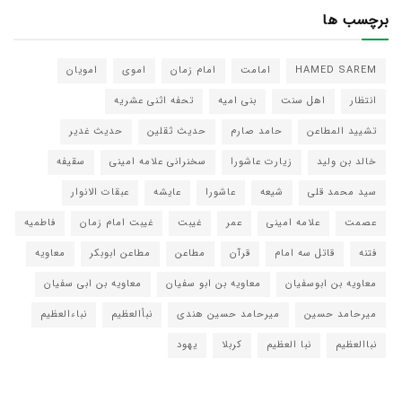
برچسب ها
HAMED SAREM
امامت
امام زمان
اموی
امویان
انتظار
اهل سنت
بنی امیه
تحفه اثنی عشریه
تشیید المطاعن
حامد صارم
حدیث ثقلین
حدیث غدیر
خالد بن ولید
زیارت عاشورا
سخنرانی علامه امینی
سقیفه
سید محمد قلی
شیعه
عاشورا
عایشه
عبقات الانوار
عصمت
علامه امینی
عمر
غیبت
غیبت امام زمان
فاطمیه
فتنه
قاتل سه امام
قرآن
مطاعن
مطاعن ابوبکر
معاویه
معاویه بن ابوسفیان
معاویه بن ابو سفیان
معاویه بن ابی سفیان
میرحامد حسین
میرحامد حسین هندی
نبأالعظیم
نباءالعظیم
نباالعظیم
نبا العظیم
کربلا
یهود