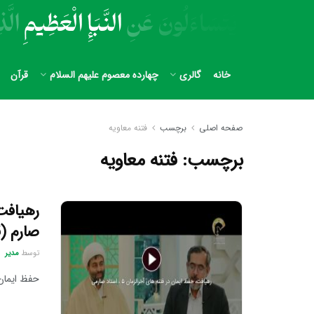
خانه
گالری
چهارده معصوم علیهم السلام
قرآن
صفحه اصلی
برچسب
فتنه معاویه
برچسب:
فتنه معاویه
رهیافت،
صارم (
توسط
مدیر
حفظ ایمان 