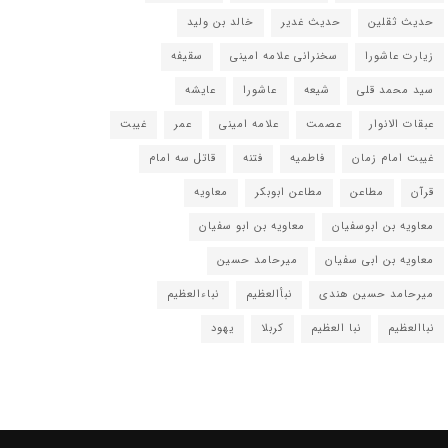
حدیث ثقلین
حدیث غدیر
خالد بن ولید
زیارت عاشورا
سخنرانی علامه امینی
سقیفه
سید محمد قلی
شیعه
عاشورا
عایشه
عبقات الانوار
عصمت
علامه امینی
عمر
غیبت
غیبت امام زمان
فاطمیه
فتنه
قاتل سه امام
قرآن
مطاعن
مطاعن ابوبکر
معاویه
معاویه بن ابوسفیان
معاویه بن ابو سفیان
معاویه بن ابی سفیان
میرحامد حسین
میرحامد حسین هندی
نبأالعظیم
نباءالعظیم
نباالعظیم
نبا العظیم
کربلا
یهود