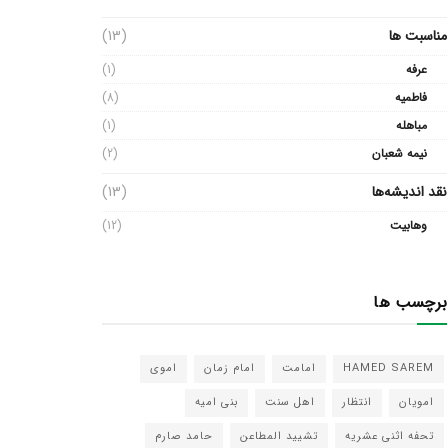
مناسبت ها
(13)
عرفه
(1)
فاطمیه
(8)
مباهله
(1)
نیمه شعبان
(2)
نقد اندیشه‌ها
(13)
وهابیت
(12)
برچسب ها
HAMED SAREM
امامت
امام زمان
اموی
امویان
انتظار
اهل سنت
بنی امیه
تحفه اثنی عشریه
تشیید المطاعن
حامد صارم