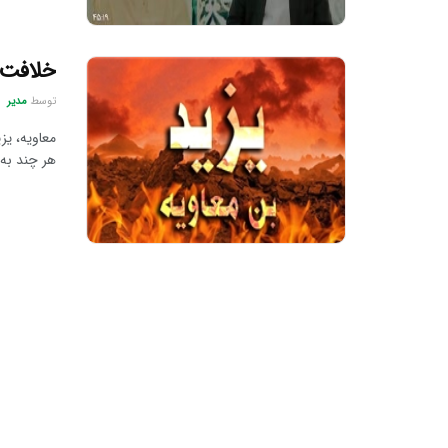
خلافت ی
توسط
مدیر
معاویه، یز
هر چند به 