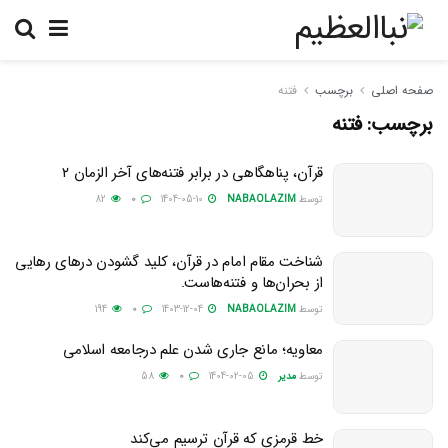
صفحه اصلی
برچسب
فتنه
برچسب:
فتنه
قرآن، پناهگاهی در برابر فتنه‌های آخر الزمان ۲
توسط
NABAOLAZIM
1404-05-10
0
82
شناخت مقام امام در قرآن، کلید گشودن درهای رهایی
از بحران‌ها و فتنه‌هاست.
توسط
NABAOLAZIM
1403-12-04
0
194
معاویه؛ مانع جاری شدن علم درجامعه اسلامی
توسط
مدیر
1404-02-05
0
58
خط قرمزی که قرآن ترسیم می‌کند