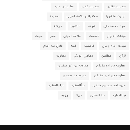
حدیث ثقلین
حدیث غدیر
خالد بن ولید
زیارت عاشورا
سخنرانی علامه امینی
سقیفه
سید محمد قلی
شیعه
عاشورا
عایشه
عبقات الانوار
عصمت
علامه امینی
عمر
غیبت
غیبت امام زمان
فاطمیه
فتنه
قاتل سه امام
قرآن
مطاعن
مطاعن ابوبکر
معاویه
معاویه بن ابوسفیان
معاویه بن ابو سفیان
معاویه بن ابی سفیان
میرحامد حسین
میرحامد حسین هندی
نبأالعظیم
نباءالعظیم
نباالعظیم
نبا العظیم
کربلا
یهود