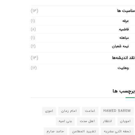
مناسبت ها
(13)
عرفه
(1)
فاطمیه
(8)
مباهله
(1)
نیمه شعبان
(2)
نقد اندیشه‌ها
(13)
وهابیت
(12)
برچسب ها
HAMED SAREM
امامت
امام زمان
اموی
امویان
انتظار
اهل سنت
بنی امیه
تحفه اثنی عشریه
تشیید المطاعن
حامد صارم