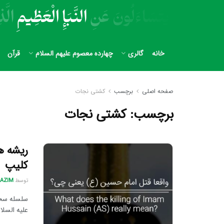
خانه
گالری
چهارده معصوم علیهم السلام
قرآن
صفحه اصلی
برچسب
کشتی نجات
برچسب:
کشتی نجات
کلیپ
توسط
AZIM
سلسله سخن
علیه السلام