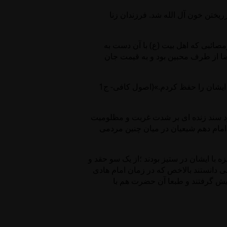
تن خون آل الله شد. فرزندان زنا
مصائبی که اهل بیت (ع) با آن دست به
عضا از طرف محبین بود و به قیمت جان
موسى بن جعفر (ع) فرمود: «خداى عزوجل بر شيعه غضب كرد، پس مرا مخير ساخت كه يا من و يا آنها فدا شويم، بخدا من با دادن جان خودم ايشان را حفظ كردم.»(اصول كافى- ج‏1
خود سند زنده ای بر شدت غربت و مظلومیت
.امام دهم شيعيان در میان چنین مردمی
زه با ایشان در ستیز بودند ؛از یک سو حقد و
 دانستند بالاخص که در زمان امام هادی
یش گرفتند و طبعا آن حضرت هم با