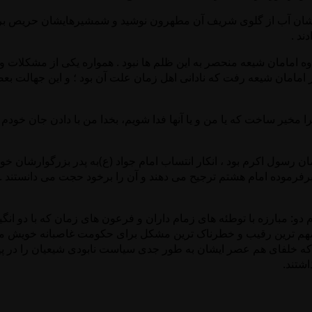
ان آب از گلوی شریف آن مطهرون نوشید و شمشیرهایشان حریص برریخ
ند .
دوه امامان شیعه منحصر به این ظلم ها نبود . همواره یکی از مشکلات و
بر امامان شیعه رفت که نادانی اهل زمان علت آن بود ؛ و این جهالت ب
ان رسول اکرم بود ، انکار انتساب امام جواد (ع)به پدر بزرگوارشان 
برفرموده امام هشتم ترجیح می دهند و آن را برخود حجت می دانستند 
م دو: مبارزه با توطئه های زمام داران و فرعون های زمان که با دو انگی
ا مهم ترین رقیب و خطرناک ترین مشکل برای حکومت غاصبانه خویش می
 که خلفای هم عصر ایشان به طور جدی سیاست نابودی شیعیان را در پ
شتند.