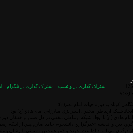
125
اشتراک گذاری در واتسپ
اشتراک گذاری در تلگرام
اش
بازدیدها
نگاهي كوتاه به دوره حيات امام دهم(ع)؛
ايجاد شبكه ارتباطي مخفي، استراتژي مبارزاتي امام هادي(ع) بود
امام هادي (ع) با ايجاد شبكه ارتباطي مخفي در دل فشار و خفقان دوره 
گروه دين و انديشه «خبرگزاري دانشجو»، حامد صارم،پس از اینکه رسو
از دیگری می آمدند اطاعت نکرده و کمر همت بر دشمنی با ایشان بسته