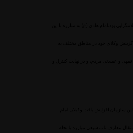
گرايى بود.امام هادى (ع) به مبارزه با اين
ا گزينش وكلاى خود در مناطق مختلف به
 فقهى و عقيدتى مردم، و در نهايت كنترل و
اين سازمان افزايش يافت.وكيلان امام
انتقال معارف ناب شیعی مبارزه با نحله