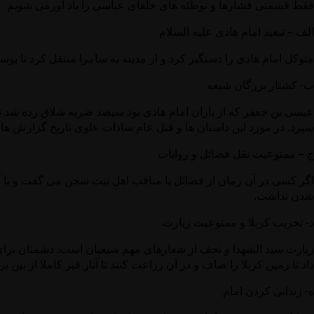
فقط قسمتی فشارها و توطئه های خلفای عباسی را یاد آورمی شویم
الف – تبعید امام هادی علیه السلام
متوکل امام هادی را دستگیر کرد و از مدینه به سامرا منتقل کرد تا ب
ب- کشتار بزرگان شیعه
عیسی بن جعفر که از یاران امام هادی بود سیصد ضربه شلاق زده شد تا ای
سپرد. در مورد این داستان ها و قتل عام سادات علوی تاریخ گزارش های
ج – ممنوعیت نقل فضائل و روایات
اگر کسی در آن زمان از فضائل یا مناقب اهل بیت سخن می گفت و یا آی
شدن نداشت.
د- تخریب کربلا و ممنوعیت زیارت
زیارت سید الشهدا و نجف از شعارهای مهم شیعیان است. دشمنان برای م
داد تا زمین کربلا را صاف و در آن زراعت کنند تا آثار قبر کاملا از بین برو
ه- زندانی کردن امام