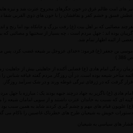
تیر های امت ظالم غرق در خون جگرهای مجروح عترت شد و نیزه هایش
عطش فسق و خشم کفر و نفاقشان را با خون های ذوی القربی شفا داد
هرچند مصائبی که بر اهل بیت (ع) رفت بزرگ و جانکاه بود اما رنج و ان
گریبان بوده اند ؛ جهل مردم است ، چه بسیار از سختیها و مصائبی که 
بعضی از ائمه اطهار تمام شد.
ص 386 )
زمان زندگی امام هادی (ع) فضایی آکنده از جاهلیتی بیش از جاهلیت زم
ائمه متأخر شیعه بوده است. در آن روزگار مردم گفته قیافه شناس را 
قرار گرفت که در ژرفای تیرگی غوطه ورند و در شک سرآمد روزگار.
امام هادی (ع) ناگزیر به جهاد درچند جبهه بودند یک : مبارزه با جهل مرد
کینه ای که نسبت به خاندان عترت داشتند و از سویی امامان شیعه ر
(ع) علویون قیام های مهم و چشم گیری کردند شاید به همین سبب بود
دستورات خویش به شیعیان طرح های خطرناک غاصبین را ناکام می گذا
فشار های سیاسی به شیعیان