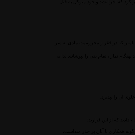
 کرد که اجرا نشد و خود متوکل به قتل
پیامبر که در فقر و محرومیت مادی به سر
گام نماز ، تمام بدن را بپوشانند لذا به
ى آن را بپذيرد.
دادند كه از اين قرارند:
ه همكارى با آنان بر حذر مى‏داشت.