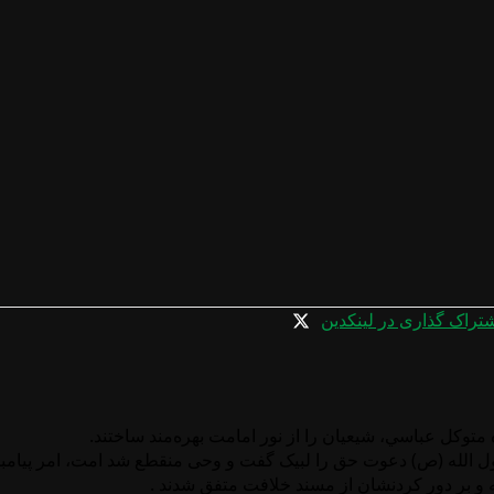
تراک گذاری در لینکدین
متوكل عباسي، شيعيان را از نور امامت بهره‌مند ساختند.
ل الله (ص) دعوت حق را لبیک گفت و وحی منقطع شد امت، امر پیامبر 
 و بر دور کردنشان از مسند خلافت متفق شدند .