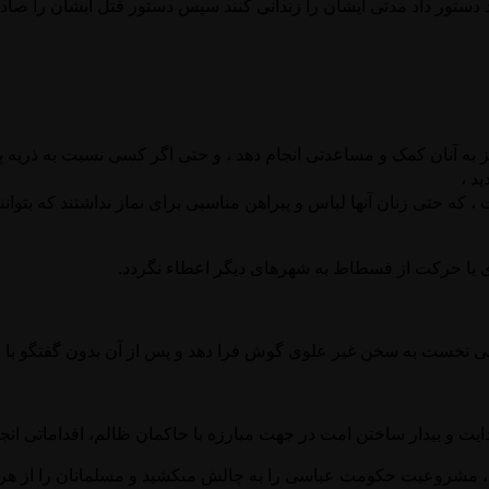
دستور داد مدتی ایشان را زندانی کنند سپس دستور قتل ایشان را صادر
 به آنان کمک و مساعدتی انجام دهد ، و حتی اگر کسی نسبت به ذریه 
د ،
تی زنان آنها لباس و پیراهن مناسبی برای نماز نداشتند که بتوانند بهن
رى يا حركت از فسطاط به شهرهاى ديگر اعطاء نگردد.
 نخست به سخن غير علوى گوش فرا دهد و پس از آن بدون گفتگو با علو
يت و بيدار ساختن امت در جهت مبارزه با حاكمان ظالم، اقداماتى انجام 
مشروعيت حكومت عباسى را به چالش مى‏كشيد و مسلمانان را از هرگون