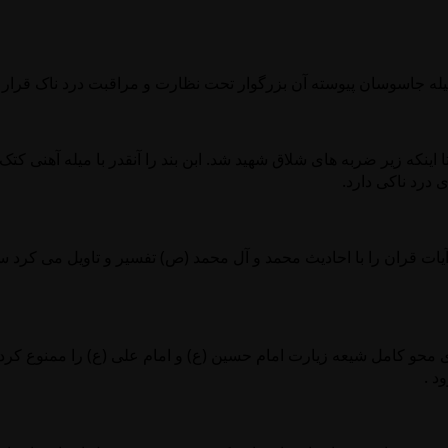
وسیله جاسوسان پیوسته آن بزرگوار تحت نظارت و مراقبت درد ناک قرار
نکه زیر ضربه های شلاق شهید شد. ابن بند را آنقدر با میله آهنی کتک 
 درد ناکی دارد.
ات قران را با احادیث محمد و آل محمد (ص) تفسیر و تاویل می کرد س
حو کامل شیعه زیارت امام حسین (ع) و امام علی (ع) را ممنوع کردند 
د .