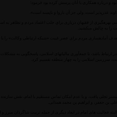
د و درباره همكارى با آنان پرسش كرده بود فرمود:
وند عذرپذير است، ولى جز آن ناروا و ناپسند است».
 بهره‏گيرى از فقيهان دربارى براى جلب اعتماد مردم و تظاهر به اسلام‏
ت را به چالش مى‏كشيد.
با هدف آماده‏سازى مردم براى عصر غيبت «شبكه ارتباطى وكالت» را ب
در ارتباط باشد، تا جمع‏آورى مالياتهاى اسلامى، پاسخ‏گويى به مشكلات
الت، سرزمين اسلامى را به چهار منطقه تقسيم كرد.
يشتر تجلى يافت، و با عدم امكان تماس مستقيم با امام، نقش سازنده 
على بن جعفر، و ابراهيم بن محمد همدانى.
لبته فعالیت های امام در ابعاد دیگری از جمله تربیت شاگردان مبرز و 