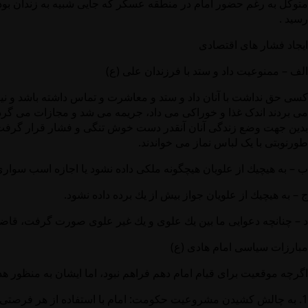
متوکل به رغم حضور امام در منطقه عسکر که جایی شبیه به زندان بود 
رسید .
ایجاد فشار های اقتصادی
الف – ممنوعیت داد و ستد با فرزندان علی (ع)
کسی حق نداشت با آنان داد و ستد و معاشرت و تماس داشته باشد و نیز
می بردند اندک غذا و خوراکی می داد، جریمه می شد و مجازات می گردی
بدین جهت وضع زندگی آنان آنقدر دست خوش تنگی و فشار قرار گرفت ، که ح
طورنوبتی با یک لباس نماز می خواندند.
ب – به هيچ‏يك از علويان هيچ‏گونه ملكى داده نشود يا اجازه اسب سوا
ج – به هيچ‏يك از علويان جواز بيش از يك برده داده نشود.
د – چنانچه دعوايى ما بين يك علوى و يك غير علوى صورت گرفت، قاضى
مبارزات سياسى امام هادى (ع)
اگرچه موقعيت براى قيام امام دهم فراهم نبود، اما ايشان به منظور هدا
1. به چالش كشيدن مشروعيت حكومت: امام با استفاده از هر فرصتى، 