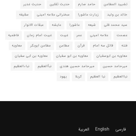
تشیید المطاعن
حامد صارم
حدیث ثقلین
حدیث غدیر
خالد بن ولید
زیارت عاشورا
سخنرانی علامه امینی
سقیفه
سید محمد قلی
شیعه
عاشورا
عایشه
عبقات الانوار
عصمت
علامه امینی
عمر
غیبت
غیبت امام زمان
فاطمیه
فتنه
قاتل سه امام
قرآن
مطاعن
مطاعن ابوبکر
معاویه
معاویه بن ابوسفیان
معاویه بن ابو سفیان
معاویه بن ابی سفیان
میرحامد حسین
میرحامد حسین هندی
نبأالعظیم
نباءالعظیم
نباالعظیم
نبا العظیم
کربلا
یهود
فارسی
English
العربية