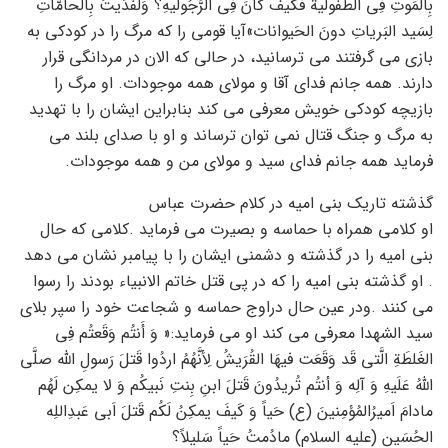
بِالمَوتِ فِی الطُّفُولیة فَکَیفَ کانَ فِی الرُّجُولیهِ؟ وَلَفَدَیتُ بِالحامّاتِ
لِسَید البَریاتِ دونَ الحَیوانات»آیا قومی را که مرگ را در کودکی به
بازی می گرفتند می ترسانید، در حالی که الان در مردانگی قرار
دارند. همه جانم فدای آقا و مولای همه موجودات. او مرگ را
بازیچه کودکی خویش معرفی می کند بنابراین ایشان را با تهدید
به مرگ و جنگ قتال نمی توان ترساند و او با صدای بلند می
فرماید همه جانم فدای سید و مولای من و همه موجودات.
گذشته تاریک بنی امیه در کلام حضرت عباس
او کلامی همراه با حماسه و بصیرت می فرماید .کلامی که حال
بنی امیه را در گذشته و دشمنی ایشان را با پیامبر نشان می دهد
. او گذشته بنی امیه را که در پی قتل خاتم الانبیاء بودند را رسوا
می کنند .ودر عین حال دراوج حماسه و شجاعت خود را سپر بلای
سید الشهدا معرفی می کند او می فرماید:« وَ أَنتُم وَقَعتُم فِی
الغَلطَةِ الَّتی قَد وَقَعَت فیهَا القُرَیشُ لِأنَّهُمُ اردُوا قَتلَ رَسولِ الله صلَّی
اللهُ عَلَیهِ وَ آلِه وَ أنتُم تُریدُونَ قَتلَ ابنِ بِنتِ نَبیکُم وَ لا یمکِن لَهُم
مادامَ اَمیرُالمُؤمِنینَ (ع) حَیاً وَ کَیفَ یمکِنُ لَکُم قَتلَ اَبی عَبدِاللِه
الحُسَین (علیه السلام) مادُمتُ حَیاً سَلیلاً؟