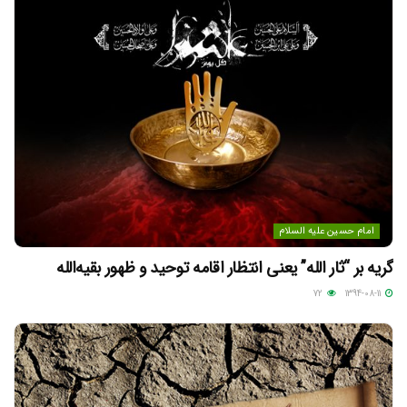
امام حسین علیه السلام
گریه بر “ثار الله” یعنی انتظار اقامه توحید و ظهور بقیه‌الله
72
1394-08-11