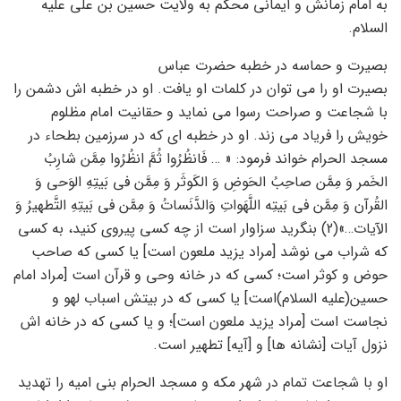
به امام زمانش و ایمانی محکم به ولایت حسین بن علی علیه
السلام.
بصیرت و حماسه در خطبه حضرت عباس
بصیرت او را می توان در کلمات او یافت. او در خطبه اش دشمن را
با شجاعت و صراحت رسوا می نماید و حقانیت امام مظلوم
خویش را فریاد می زند. او در خطبه ای که در سرزمین بطحاء در
مسجد الحرام خواند فرمود: « … فَانظُرُوا ثُمَّ انظُرُوا مِمَّن شارِبُ
الخَمر وَ مِمَّن صاحِبُ الحَوضِ وَ الکَوثَر وَ مِمَّن فی بَیتِهِ الوَحی وَ
القُرآن وَ مِمَّن فی بَیتِه اللَّهَواتِ وَالدَّنَساتُ وَ مِمَّن فی بَیتِهِ التَّطهیرُ وَ
الآیات…»(2) بنگرید سزاوار است از چه کسی پیروی کنید، به کسی
که شراب می نوشد [مراد یزید ملعون است] یا کسی که صاحب
حوض و کوثر است؛ کسی که در خانه وحی و قرآن است [مراد امام
حسین(علیه السلام)است] یا کسی که در بیتش اسباب لهو و
نجاست است [مراد یزید ملعون است]؛ و یا کسی که در خانه اش
نزول آیات [نشانه ها] و [آیه] تطهیر است.
او با شجاعت تمام در شهر مکه و مسجد الحرام بنی امیه را تهدید