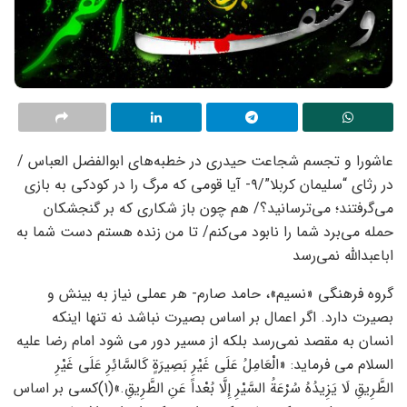
عاشورا و تجسم شجاعت حیدری در خطبه‌های ابوالفضل العباس /
در رثای “سلیمان کربلا”/۹- آیا قومی که مرگ را در کودکی به بازی
می‌گرفتند؛ می‌ترسانید؟/ هم چون باز شکاری که بر گنجشکان
حمله می‌برد شما را نابود می‌کنم/ تا من زنده هستم دست شما به
اباعبدالله نمی‌رسد
گروه فرهنگی «نسیم»، حامد صارم- هر عملی نیاز به بینش و
بصیرت دارد. اگر اعمال بر اساس بصیرت نباشد نه تنها اینکه
انسان به مقصد نمی‌رسد بلکه از مسیر دور می شود امام رضا علیه
السلام می فرماید: «الْعَامِلُ عَلَى غَیْرِ بَصِیرَةٍ کَالسَّائِرِ عَلَى غَیْرِ
الطَّرِیقِ لَا یَزِیدُهُ سُرْعَةُ السَّیْرِ إِلَّا بُعْداً عَنِ الطَّرِیقِ.»(1)کسی بر اساس