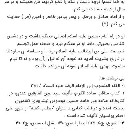
به خدا قسم! گرچه دست راستم را قطع کردید، من همیشه و در هر
حال از دینم حمایت می کنم.
و از امام صادق و برحق، و پسر پیامبر طاهر و امین (ص) حمایت
می کنم. (5)
او در راه امام حسین علیه اسلام ایمانی محکم داشت و در دشمن
شناسی بصیرتی نافذ او در هنگام نبرد و صحنه عمل تجسم
شجاعت علی بن ابیطالب علیه السلام بود . او حماسه ای جاودانه
در تاریخ بشریت آفرید که نمونه آن نه قبل ازآن بود و نه تا قیام
حضرت مهدی علیه السلام نمونه ای خواهد داشت
پی نوشت ها:
1- الفقه المنسوب إلى الإمام الرضا علیه السلام / 381
2- کتاب مناقب ساده الکرام، تألیف سید عین العارفین هندی، در
کتابخانه علامه میر حامد حسین موسوس نیشابوری کشمیری
بدست آمده و در قالب کتابی با عنوان “خطیب کعبه” از سوی علی
اصغر یونسیان تألیف شده است .
3- الفتوح، ج5: 125؛ ابصار العین: 30؛ مقتل الحسین، ج2: 30