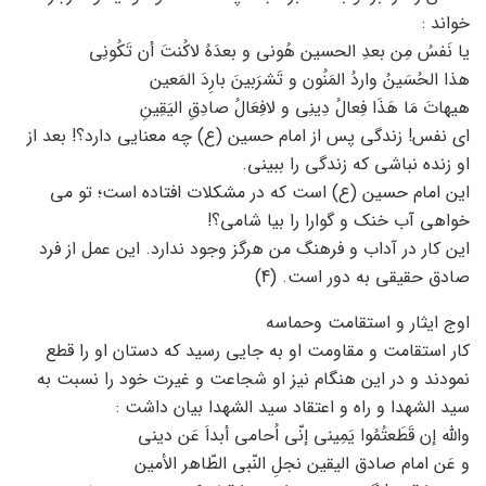
خواند :
یا نَفسُ مِن بعدِ الحسین هُونی و بعدَهُ لاکُنتَ أن تَکُونِی
هذا الحُسَینُ واردُ المَنُون و تَشرَبینَ بارِدَ المَعین
هیهاتَ مَا هَذَا فِعالُ دِینِی و لافِعَالُ صادِقِ الیَقِینِ
ای نفس! زندگی پس از امام حسین (ع) چه معنایی دارد؟! بعد از
او زنده نباشی که زندگی را ببینی.
این امام حسین (ع) است که در مشکلات افتاده است؛ تو می
خواهی آب خنک و گوارا را بیا شامی؟!
این کار در آداب و فرهنگ من هرگز وجود ندارد. این عمل از فرد
صادق حقیقی به دور است. (4)
اوج ایثار و استقامت وحماسه
کار استقامت و مقاومت او به جایی رسید که دستان او را قطع
نمودند و در این هنگام نیز او شجاعت و غیرت خود را نسبت به
سید الشهدا و راه و اعتقاد سید الشهدا بیان داشت :
والله إن قَطَعتُمُوا یَمِینی إنّی اُحامی أبداَ عَن دینی
و عَن امام صادق الیقین نجلِ النّبی الطّاهر الأمین