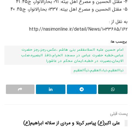
4- مقتل الحسین و مصرع اهل بیته: 91؛ بحارالانوار، ج45: 41
5- مقتل الحسین و مصرع اهل بیته: 337؛ بحارالانوار، ج45: 40
به نقل از :
http://nasimonline.ir/detail/News/1033685/162
برچسب ها:
امام حسین علیه السلامفقمر بنی هاشم ،عکس،رجز،رجز حضرت
عباس،خطبه حضرت عباس در مسجد الحرام،نافذ البصیره،صلب
الایمان،بصیرت در خطبه،ایمان محکم در عاشورا
نباالعظیم،نباءالعظیم،نبأالعظیم
پست قبلی
علی اکبر(ع) پیامبر کربلا و مردی از سلاله ابراهیم(ع)