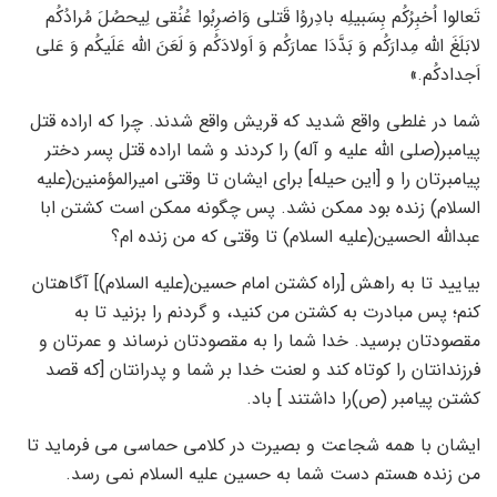
تَعالوا اُخبِرُکُم بِسَبیلِه بادِروُا قَتلی وَاضرِبُوا عُنُقی لِیحصُلَ مُرادُکُم
لابَلَغَ الله مِدارَکُم وَ بَدَّدَا عمارَکُم وَ اَولادَکُم وَ لَعَنَ الله عَلَیکُم وَ عَلی
اَجدادکُم.»
شما در غلطی واقع شدید که قریش واقع شدند. چرا که اراده قتل
پیامبر(صلی الله علیه و آله) را کردند و شما اراده قتل پسر دختر
پیامبرتان را و [این حیله] برای ایشان تا وقتی امیرالمؤمنین(علیه
السلام) زنده بود ممکن نشد. پس چگونه ممکن است کشتن ابا
عبدالله الحسین(علیه السلام) تا وقتی که من زنده ام؟
بیایید تا به راهش [راه کشتن امام حسین(علیه السلام)] آگاهتان
کنم؛ پس مبادرت به کشتن من کنید، و گردنم را بزنید تا به
مقصودتان برسید. خدا شما را به مقصودتان نرساند و عمرتان و
فرزندانتان را کوتاه کند و لعنت خدا بر شما و پدرانتان [که قصد
کشتن پیامبر (ص)را داشتند ] باد.
ایشان با همه شجاعت و بصیرت در کلامی حماسی می فرماید تا
من زنده هستم دست شما به حسین علیه السلام نمی رسد.