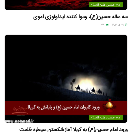
امام حسین علیه السلام
سه ساله حسین(ع)، رسوا کننده ایدئولوژی اموی
33
1404-02-21
امام حسین علیه السلام
ورود امام حسین(ع) به کربلا آغاز شکستن سیطره ظلمت