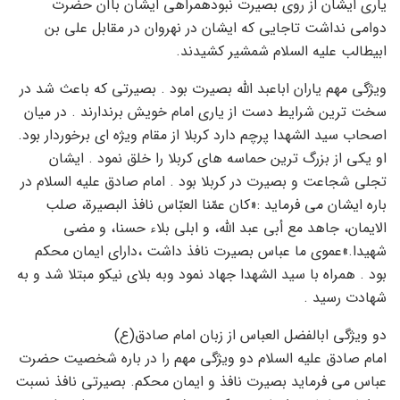
یاری ایشان از روی بصیرت نبودهمراهی ایشان باآن حضرت
دوامی نداشت تاجایی که ایشان در نهروان در مقابل علی بن
ابیطالب علیه السلام شمشیر کشیدند.
ویژگی مهم یاران اباعبد الله بصیرت بود . بصیرتی که باعث شد در
سخت ترین شرایط دست از یاری امام خویش برندارند . در میان
اصحاب سید الشهدا پرچم دارد کربلا از مقام ویژه ای برخوردار بود.
او یکی از بزرگ ترین حماسه های کربلا را خلق نمود . ایشان
تجلی شجاعت و بصیرت در کربلا بود . امام صادق علیه السلام در
باره ایشان می فرماید :«کان‏ عمّنا العبّاس‏ نافذ البصیرة، صلب‏
الایمان‏، جاهد مع أبى عبد اللَّه، و ابلى بلاء حسنا، و مضى
شهیدا.»عموی ما عباس بصیرت نافذ داشت ،دارای ایمان محکم
بود . همراه با سید الشهدا جهاد نمود وبه بلای نیکو مبتلا شد و به
شهادت رسید .
دو ویژگی ابالفضل العباس از زبان امام صادق(ع)
امام صادق علیه السلام دو ویژگی مهم را در باره شخصیت حضرت
عباس می فرماید بصیرت نافذ و ایمان محکم. بصیرتی نافذ نسبت