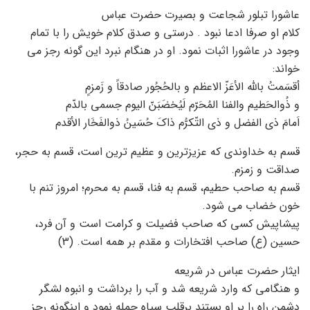
عاشورا تبلور شجاعت و بصیرت حضرت عباس
کلام او صرفا ادعا نبود . درستی و صدق کلام خویش را با تمام
وجود در عاشورا اثبات نمود. او در هنگام نبرد این گونه رجز می
خواند:
أقسَمتُ بالله الأعَزّ الاعظم و بالحُجُور صادقاً و زَمزمٍ
و ذُوالحَطیم والفنا المُحَرّم لَیُخضَبَنّ الیوم جسمی بالدّم
اَمامَ ذی الفضل و ذی التّکرُّم ذاکَ حُسَینُ ذوالفَخَار الأقدم
قسم به خداوندی که عزیزترین و عظیم ترین است، قسم به حجر،
صداقت و زمزم.
قسم به صاحب حطیم، قسم به فنا، قسم به محرم؛ امروز تنم با
خون خضاب می شود.
پیشاپیش کسی که صاحب فضیلت و کرامت است و آن فرد،
حسین (ع) صاحب افتخارات و مقدم بر همه است. (3)
ایثار حضرت عباس در شریعه
و هنگامی که وارد شریعه شد و آب را برداشت و انبوه لشگر
دشمن راه را بر او بستند برقلب سپاه حمله نمود و اینگونه رجز