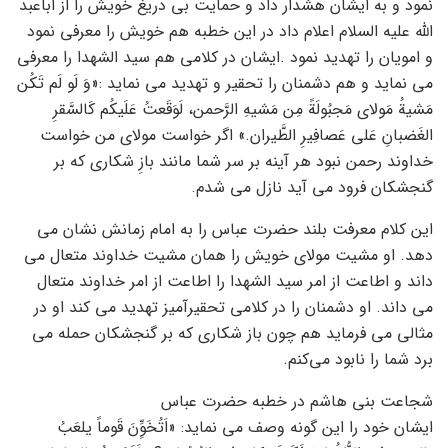
نمود و به ایشان هشدار داد و حمایت بی دریغ خویش را از اباعبد
الله علیه السلام اعلام داد در این خطبه هم خویش را معرفی نمود
و امویان را تهدید نمود .ایشان در کلامی هم سید الشهدا را معرفی
می نماید و هم دشمنان را تحقیر و تهدید می نماید :«وَ لَو لَم تَکُن
مَشیةُ مَولای مَجبُولَةً مِن مَشیهِ الرَّحمن، لَوَقَعتُ عَلَیکُم کَالسَّقرِ
الغَضبانِ عَلی عَصافِیرِ الطَّیران.» اگر خواست مولای من خواست
خداوند رحمن نبود هر آینه بر سر شما مانند بازِ شکاری که بر
گنجشکان فرود می آید نازل می شدم.
این کلام معرفت بلند حضرت عباس را به امام زمانش نشان می
دهد. او مشیت مولای خویش را همان مشیت خداوند متعال می
داند و اطاعت از امر سید الشهدا را اطاعت از امر خداوند متعال
می داند. او دشمنان را در کلامی تحقیرآمیز تهدید می کند او در
مثالی می فرماید هم چون باز شکاری که بر گنجشکان حمله می
برد شما را نابود می‌کنم.
شجاعت بنی هاشم در خطبه حضرت عباس
ایشان خود را این گونه وصف می نماید: «اَتُخَوِِّنَ قَوماً یلعَبُ