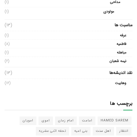
مداحی
(1)
مولودی
(1)
مناسبت ها
(13)
عرفه
(1)
فاطمیه
(8)
مباهله
(1)
نیمه شعبان
(2)
نقد اندیشه‌ها
(13)
وهابیت
(12)
برچسب ها
HAMED SAREM
امامت
امام زمان
اموی
امویان
انتظار
اهل سنت
بنی امیه
تحفه اثنی عشریه