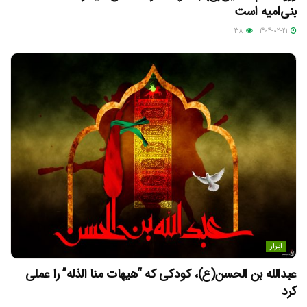
بنی‌امیه است
38
1404-02-21
ابرار
عبدالله بن الحسن(ع)، کودکی که “هیهات منا الذله” را عملی
کرد