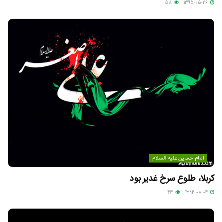
58
1395-05-26
امام حسین علیه السلام
کربلا، طلوع سرخ غدیر بود
43
1394-08-04