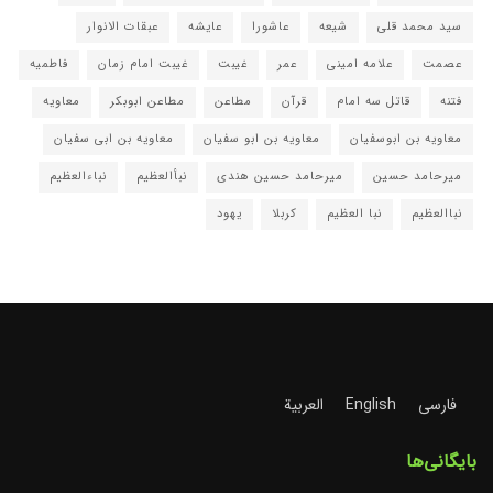
سید محمد قلی
شیعه
عاشورا
عایشه
عبقات الانوار
عصمت
علامه امینی
عمر
غیبت
غیبت امام زمان
فاطمیه
فتنه
قاتل سه امام
قرآن
مطاعن
مطاعن ابوبکر
معاویه
معاویه بن ابوسفیان
معاویه بن ابو سفیان
معاویه بن ابی سفیان
میرحامد حسین
میرحامد حسین هندی
نبأالعظیم
نباءالعظیم
نباالعظیم
نبا العظیم
کربلا
یهود
فارسی
English
العربية
بایگانی‌ها