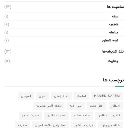
مناسبت ها
(13)
عرفه
(1)
فاطمیه
(8)
مباهله
(1)
نیمه شعبان
(2)
نقد اندیشه‌ها
(13)
وهابیت
(12)
برچسب ها
HAMED SAREM
امامت
امام زمان
اموی
امویان
انتظار
اهل سنت
بنی امیه
تحفه اثنی عشریه
تشیید المطاعن
حامد صارم
حدیث ثقلین
حدیث غدیر
خالد بن ولید
زیارت عاشورا
سخنرانی علامه امینی
سقیفه