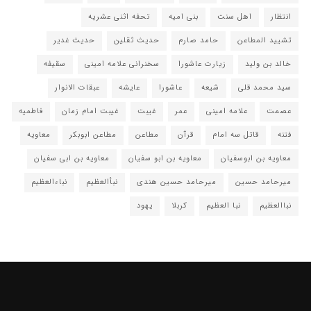
انتظار
اهل سنت
بنی امیه
تحفه اثنی عشریه
تشیید المطاعن
حامد صارم
حدیث ثقلین
حدیث غدیر
خالد بن ولید
زیارت عاشورا
سخنرانی علامه امینی
سقیفه
سید محمد قلی
شیعه
عاشورا
عایشه
عبقات الانوار
عصمت
علامه امینی
عمر
غیبت
غیبت امام زمان
فاطمیه
فتنه
قاتل سه امام
قرآن
مطاعن
مطاعن ابوبکر
معاویه
معاویه بن ابوسفیان
معاویه بن ابو سفیان
معاویه بن ابی سفیان
میرحامد حسین
میرحامد حسین هندی
نبأالعظیم
نباءالعظیم
نباالعظیم
نبا العظیم
کربلا
یهود