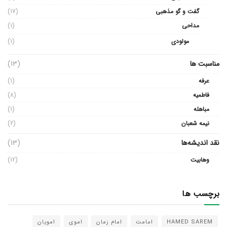
گفت و گو مذهبی
(17)
مداحی
(1)
مولودی
(1)
مناسبت ها
(13)
عرفه
(1)
فاطمیه
(8)
مباهله
(1)
نیمه شعبان
(2)
نقد اندیشه‌ها
(13)
وهابیت
(12)
برچسب ها
HAMED SAREM
امامت
امام زمان
اموی
امویان