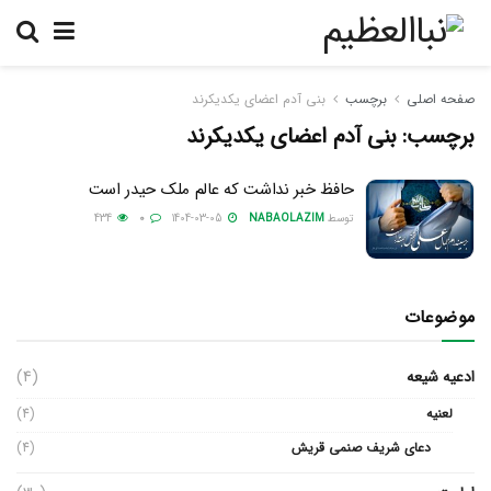
صفحه اصلی
برچسب
بنی آدم اعضای یکدیکرند
برچسب:
بنی آدم اعضای یکدیکرند
حافظ خبر نداشت که عالم ملک حیدر است
توسط
NABAOLAZIM
1404-03-05
0
434
موضوعات
ادعیه شیعه
(4)
لعنیه
(4)
دعای شریف صنمی قریش
(4)