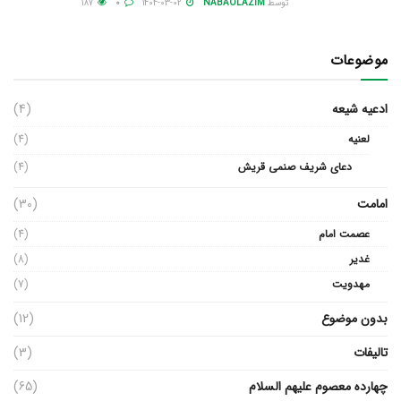
توسط
NABAOLAZIM
1404-03-02
0
187
موضوعات
ادعیه شیعه
(4)
لعنیه
(4)
دعای شریف صنمی قریش
(4)
امامت
(30)
عصمت امام
(4)
غدیر
(8)
مهدویت
(7)
بدون موضوع
(12)
تالیفات
(3)
چهارده معصوم علیهم السلام
(65)