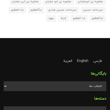
معاویه بن ابوسفیان
معاویه بن ابو سفیان
معاویه بن ابی سفیان
میرحامد حسین
میرحامد حسین هندی
نبأالعظیم
نباءالعظیم
نباالعظیم
نبا العظیم
کربلا
یهود
فارسی
English
العربية
بایگانی‌ها
دسته‌ها