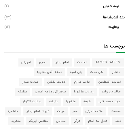
نیمه شعبان
(2)
نقد اندیشه‌ها
(13)
وهابیت
(12)
برچسب ها
HAMED SAREM
امامت
امام زمان
اموی
امویان
انتظار
اهل سنت
بنی امیه
تحفه اثنی عشریه
تشیید المطاعن
حامد صارم
حدیث ثقلین
حدیث غدیر
خالد بن ولید
زیارت عاشورا
سخنرانی علامه امینی
سقیفه
سید محمد قلی
شیعه
عاشورا
عایشه
عبقات الانوار
عصمت
علامه امینی
عمر
غیبت
غیبت امام زمان
فاطمیه
فتنه
قاتل سه امام
قرآن
مطاعن
مطاعن ابوبکر
معاویه