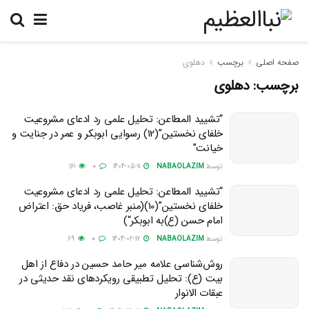
صفحه اصلی
برچسب
دهلوی
برچسب:
دهلوی
“تشیید المطاعن: تحلیل علمی رد ادعای مشروعیت
خلفای نخستین”(12) رسوایی ابوبکر و عمر در جنایت و
خیانت”
توسط
NABAOLAZIM
1404-05-11
0
161
“تشیید المطاعن: تحلیل علمی رد ادعای مشروعیت
خلفای نخستین”(10)(منبر غاصب، فریاد حق: اعتراض
امام حسن (ع)به ابوبکر“)
توسط
NABAOLAZIM
1404-02-17
0
69
روش‌شناسی علامه میر حامد حسین در دفاع از اهل
بیت (ع): تحلیل تطبیقی رویکردهای نقد حدیثی در
عبقات الانوار