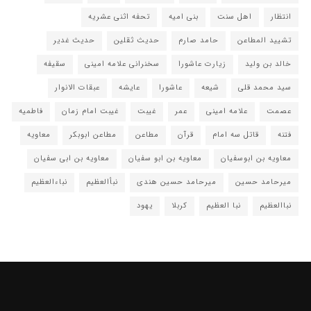
انتظار
اهل سنت
بنی امیه
تحفه اثنی عشریه
تشیید المطاعن
حامد صارم
حدیث ثقلین
حدیث غدیر
خالد بن ولید
زیارت عاشورا
سخنرانی علامه امینی
سقیفه
سید محمد قلی
شیعه
عاشورا
عایشه
عبقات الانوار
عصمت
علامه امینی
عمر
غیبت
غیبت امام زمان
فاطمیه
فتنه
قاتل سه امام
قرآن
مطاعن
مطاعن ابوبکر
معاویه
معاویه بن ابوسفیان
معاویه بن ابو سفیان
معاویه بن ابی سفیان
میرحامد حسین
میرحامد حسین هندی
نبأالعظیم
نباءالعظیم
نباالعظیم
نبا العظیم
کربلا
یهود