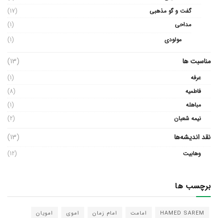
گفت و گو مذهبی
(17)
مداحی
(1)
مولودی
(1)
مناسبت ها
(13)
عرفه
(1)
فاطمیه
(8)
مباهله
(1)
نیمه شعبان
(2)
نقد اندیشه‌ها
(13)
وهابیت
(12)
برچسب ها
HAMED SAREM
امامت
امام زمان
اموی
امویان