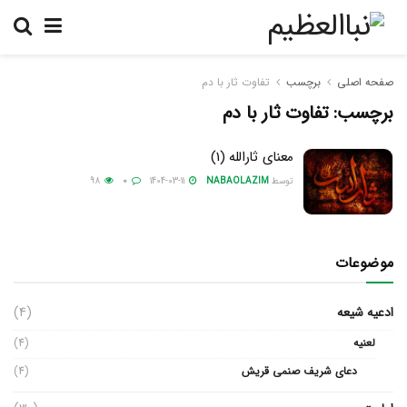
صفحه اصلی
برچسب
تفاوت ثار با دم
برچسب:
تفاوت ثار با دم
معنای ثارالله (1)
توسط
NABAOLAZIM
1404-03-11
0
98
موضوعات
ادعیه شیعه
(4)
لعنیه
(4)
دعای شریف صنمی قریش
(4)