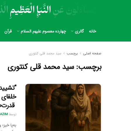
خانه
گالری
چهارده معصوم علیهم السلام
قرآن
صفحه اصلی
برچسب
سید محمد قلی کنتوری
برچسب:
سید محمد قلی کنتوری
“تشیید
قدرت‌ط
توسط
AZIM
به‌پا خیز؛