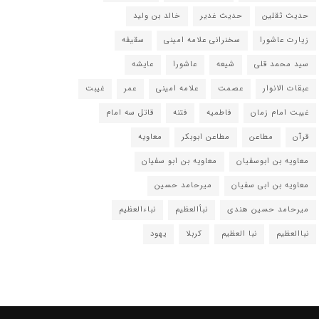
حدیث ثقلین
حدیث غدیر
خالد بن ولید
زیارت عاشورا
سخنرانی علامه امینی
سقیفه
سید محمد قلی
شیعه
عاشورا
عایشه
عبقات الانوار
عصمت
علامه امینی
عمر
غیبت
غیبت امام زمان
فاطمیه
فتنه
قاتل سه امام
قرآن
مطاعن
مطاعن ابوبکر
معاویه
معاویه بن ابوسفیان
معاویه بن ابو سفیان
معاویه بن ابی سفیان
میرحامد حسین
میرحامد حسین هندی
نبأالعظیم
نباءالعظیم
نباالعظیم
نبا العظیم
کربلا
یهود