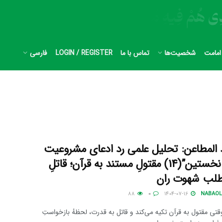
امامت
شخصیت‌ها
تماس با ما
LOGIN / REGISTER
فارسی
 المطاعن: تحلیل علمی رد ادعای مشروعیت
خلفای نخستین”(14) مقتولِ مستند به قرآن؛ قاتلِ
لب شهوت ران
88
0
1404-07-16
NABAOL
 وقتی مقتول به قرآن تکیه می‌کند و قاتل به قدرت، لحظهٔ بازخواستِ