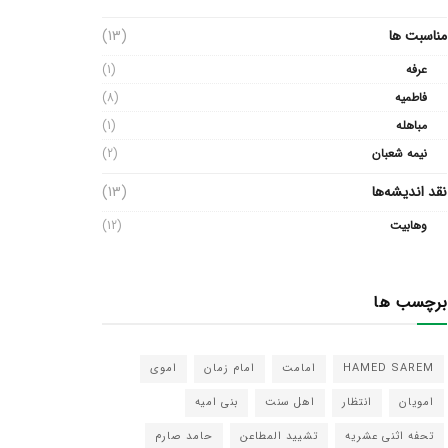
مناسبت ها
(13)
عرفه
(1)
فاطمیه
(8)
مباهله
(1)
نیمه شعبان
(2)
نقد اندیشه‌ها
(13)
وهابیت
(12)
برچسب ها
HAMED SAREM
امامت
امام زمان
اموی
امویان
انتظار
اهل سنت
بنی امیه
تحفه اثنی عشریه
تشیید المطاعن
حامد صارم