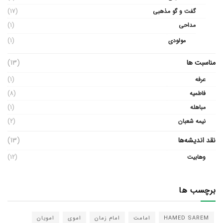
گفت و گو مذهبی
(17)
مداحی
(1)
مولودی
(1)
مناسبت ها
(13)
عرفه
(1)
فاطمیه
(8)
مباهله
(1)
نیمه شعبان
(2)
نقد اندیشه‌ها
(13)
وهابیت
(12)
برچسب ها
HAMED SAREM
امامت
امام زمان
اموی
امویان