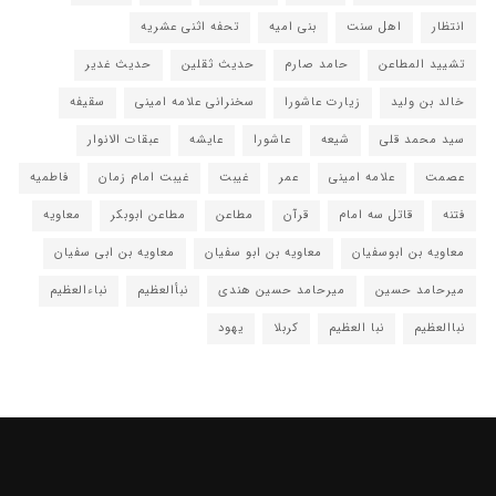
انتظار
اهل سنت
بنی امیه
تحفه اثنی عشریه
تشیید المطاعن
حامد صارم
حدیث ثقلین
حدیث غدیر
خالد بن ولید
زیارت عاشورا
سخنرانی علامه امینی
سقیفه
سید محمد قلی
شیعه
عاشورا
عایشه
عبقات الانوار
عصمت
علامه امینی
عمر
غیبت
غیبت امام زمان
فاطمیه
فتنه
قاتل سه امام
قرآن
مطاعن
مطاعن ابوبکر
معاویه
معاویه بن ابوسفیان
معاویه بن ابو سفیان
معاویه بن ابی سفیان
میرحامد حسین
میرحامد حسین هندی
نبأالعظیم
نباءالعظیم
نباالعظیم
نبا العظیم
کربلا
یهود