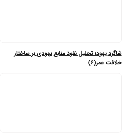
شاگرد یهود؛ تحلیل نفوذ منابع یهودی بر ساختار
خلافت عمر(6)