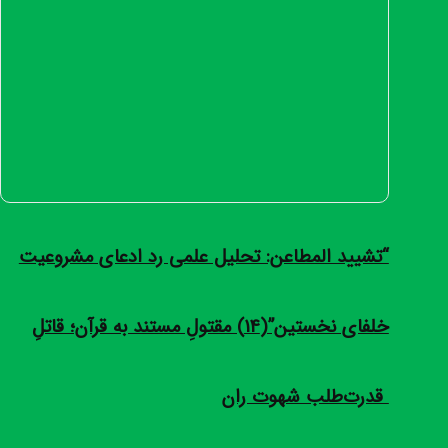
“تشیید المطاعن: تحلیل علمی رد ادعای مشروعیت
خلفای نخستین”(14) مقتولِ مستند به قرآن؛ قاتلِ
قدرت‌طلب شهوت ران