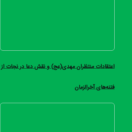
اعتقادات منتظران مهدی(عج) و نقش دعا در نجات از
فتنه‌های آخرالزمان