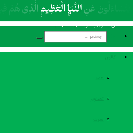
خانه
گالری
همه
تصاویر
صوت