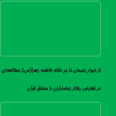
از دیوار یتیمان تا درِ خانه فاطمه زهرا(س): مطالعه‌ای
در تعارض رفتار زمامداران با منطق قرآن