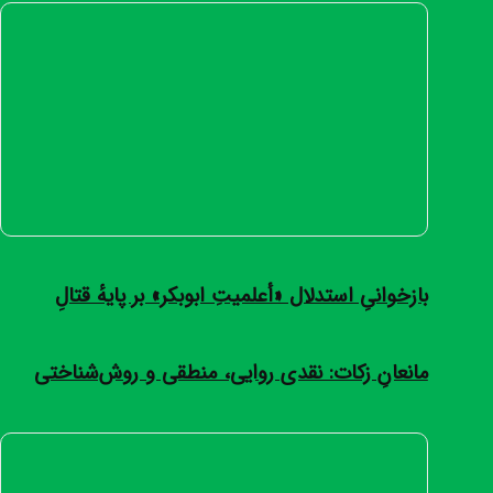
بازخوانیِ استدلال «أعلمیتِ ابوبکر» بر پایهٔ قتالِ
مانعانِ زکات: نقدی روایی، منطقی و روش‌شناختی