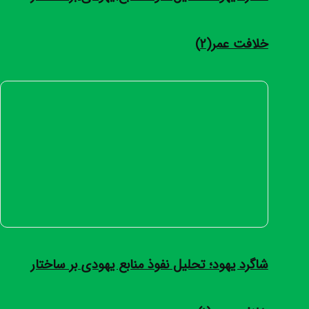
خلافت عمر(2)
شاگرد یهود؛ تحلیل نفوذ منابع یهودی بر ساختار