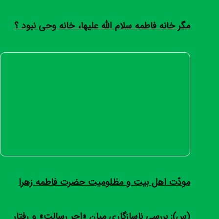
مگر خانه فاطمه سلام الله علیها، خانه وحی نبود ؟
مودّت اهل بیت و مظلومیت حضرت فاطمه زهرا
(س): بررسی ناسازگاری میان «اجر رسالت» و رفتار