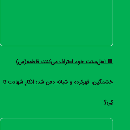
🟥 اهل‌سنت خود اعتراف می‌کنند: فاطمه(س)
خشمگین، قهرکرده و شبانه دفن شد؛ انکارِ شهادت تا
کِی؟