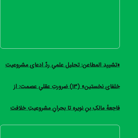
«تشیید المطاعن: تحلیل علمیِ ردّ ادعای مشروعیت
خلفای نخستین» (13) ضرورتِ عقلیِ عصمت: از
فاجعهٔ مالکِ بنِ نویره تا بحرانِ مشروعیتِ خلافت