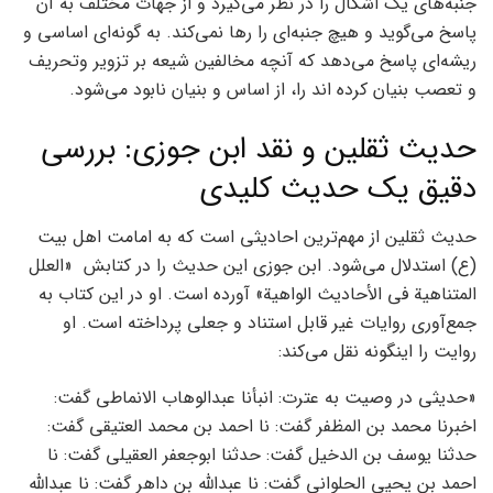
جنبه‌های یک اشکال را در نظر می‌گیرد و از جهات مختلف به آن
پاسخ می‌گوید و هیچ جنبه‌ای را رها نمی‌کند. به گونه‌ای اساسی و
ریشه‌ای پاسخ می‌دهد که آنچه مخالفین شیعه بر تزویر وتحریف
و تعصب بنیان کرده اند را، از اساس و بنیان نابود می‌شود.
حدیث ثقلین و نقد ابن جوزی: بررسی
دقیق یک حدیث کلیدی
حدیث ثقلین از مهم‌ترین احادیثی است که به امامت اهل بیت
(ع) استدلال می‌شود. ابن جوزی این حدیث را در کتابش «العلل
المتناهية في الأحاديث الواهية» آورده است. او در این کتاب به
جمع‌آوری روایات غیر قابل استناد و جعلی پرداخته است. او
روایت را اینگونه نقل می‌کند:
«حدیثی در وصیت به عترت: انبأنا عبدالوهاب الانماطی گفت:
اخبرنا محمد بن المظفر گفت: نا احمد بن محمد العتیقی گفت:
حدثنا یوسف بن الدخیل گفت: حدثنا ابوجعفر العقیلی گفت: نا
احمد بن یحیی الحلوانی گفت: نا عبدالله بن داهر گفت: نا عبدالله