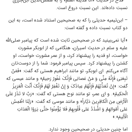
– قدح در حدیث «أنا مدينة العلم» را به شمس‌الدین ابن‌جزری
نسبت داده‌اند. این نسبت دروغ است.
– ابن‌تیمیه حدیثی را که به صحیحین استناد شده است، به این
دو کتاب نسبت داده و گفته است:
«آیا نمی‌بینید که در صحیحین ثابت شده است که پیامبر صلی‌الله
علیه و سلم در حدیث اسیران، هنگامی که از ابوبکر مشورت
خواست، او فدیه را پیشنهاد کرد، و از عمر مشورت خواست، او
کشتن را پیشنهاد کرد. سپس پیامبر فرمود: شما را از دوست‌تان
آگاه می‌کنم. ای ابوبکر، تو مانند ابراهیم هستی که گفت: «فَمَنْ
تَبِعَنِي فَإِنَّهُ مِنِّي وَ مَنْ عَصانِي فَإِنَّكَ غَفُورٌ رَحِيمٌ» و مانند عیسی که
گفت: «إِنْ تُعَذِّبْهُمْ فَإِنَّهُمْ عِبادُكَ وَ إِنْ تَغْفِرْ لَهُمْ فَإِنَّكَ أَنْتَ الْعَزِيزُ
الْحَكِيمُ». و ای عمر، تو مانند نوح هستی که گفت: «رَبِّ لا تَذَرْ عَلَى
الْأَرْضِ مِنَ الْكافِرِينَ دَيَّاراً» و مانند موسی که گفت: «رَبَّنَا اطْمِسْ
عَلى‏ أَمْوالِهِمْ وَ اشْدُدْ عَلى‏ قُلُوبِهِمْ فَلا يُؤْمِنُوا حَتَّى يَرَوُا الْعَذابَ
الْأَلِيمَ».»
اما چنین حدیثی در صحیحین وجود ندارد.