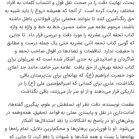
بحث، نهایت دقت را در صحت نقل قول و انتساب کلمات به افراد
مختلف رعایت کرده است. از آنجا که همیشه دروغ را باید شبیه به
حق رنگ‌آمیزی کنند تا بتوانند محملی برای قبولاندن باطل داشته
باشند، مرحوم علامه میر حامد حسین خط به خط و واژه به واژه
کتاب تحفه اثنی عشریه را مورد دقت و بررسی قرار داد. تا جایی
که گویی کتاب تحفه اثنی عشریه حتی یک جمله درست و مطابق
با حقیقت ندارد. تناقضات و تضادها در اقوال صاحب تحفه و
شاگردان و اساتیدش به حدی آشکار شده است که نمی‌توان برای
کتاب تحفه بهره‌ای از حق یافت. علامه میر حامد، مانند جد اعلای
خود حضرت ابراهیم (ع)، که بهانه‌ای برای بت‌پرستان باقی
نگذاشت، عذری برای کسانی که امیرالمؤمنین علی (ع) را در
تاریکی قرار می‌دهند و از او سر باز می‌زنند، باقی نگذاشت.
عظمت نویسنده، دقت نظر او، تسلطش بر علوم، پیگیری گفته‌ها،
امانت‌داری در نقل و پایبندی عملی به قواعد تحقیق، همه‌وهمه در
روش‌های او در پاسخ به اشکالات یا نقد استدلال‌ها آشکار
می‌شود. او با قوی‌ترین برهان‌ها و محکم‌ترین دلایل، تمام راه‌ها و
بهانه‌ها را بست و همه شک‌ها و شبهات را دفع کرد، تا جایی که