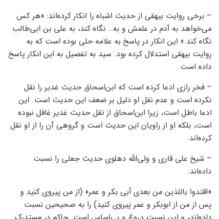
– برخی روایت بیهقی از حدیث اشباه را انکار کرده‌اند: «هر کس
می‌خواهد به آدم در علمش و به… نگاه کند، به علی بن ابی‌طالب
نگاه کند.» این انکار در پاسخ به علامه حلی بوده است که به
روایت بیهقی استدلال کرده بود. سید به تفصیل به این انکار پاسخ
داده است.
– فخر رازی ادعا کرده است که ابن‌اسحاق حدیث غدیر را نقل
نکرده است و عدم نقل او دلیل بر ضعف این حدیث است. این
ادعا باطل است، زیرا ابن‌اسحاق از نقل حدیث غدیر غافل نبوده
است، بلکه او از راویان این حدیث است و گروهی آن را از او نقل
کرده‌اند.
– شیخ علی قاری و ولی‌الله دهلوی حدیث جعلی را نسبت
داده‌اند:
«اقتدوا باللذين من بعدي أبي بكر و عمر» (از من پیروی کنید و
پس از من از ابوبکر و عمر پیروی کنید) را به صحیحین نسبت
داده‌اند، و این نسبت دروغ و بی‌اساس است. حاکم در مستدرک