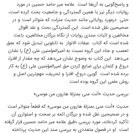
و پاسخ‌گویی به آن‌ها است. علامه میر حامد حسین در مورد
روایات دیگر نیز با همین گستردگی و جامعیت بحث کرده است،
حتی درمورد روایاتی مانند حدیث منزلت که متواتر است و در
صحیحین نقل شده است. این گستردگی بحث و نقد اقوال
مخالفین و اثبات سندی روایات از نگاه بزرگان مخالفین، باعث
شده است که کتاب عبقات الانوار به تابلویی تبدیل شود که عمق
تعصب و عناد این گروه نسبت به امیرالمؤمنین علی (ع) را نشان
می‌دهد. این کتاب به وضوح نشان می‌دهد که چه مقدار از افترا،
دروغ و کتمان برای ضایع کردن حق امیرالمؤمنین علی (ع) به کار
برده شده است. گویی دروغ، افترا و تحریف، مهم‌ترین اصل و
روش علمی این گروه بوده است.
بررسی حدیث «أنت مني بمنزلة هارون من موسى»
حدیث «أنت مني بمنزلة هارون من موسى» که قطعاً متواتر است
و در صحیحین نقل شده و بزرگان ائمه بر صحت و استواری آن
تأکید کرده‌اند، مورد بررسی دقیق علامه میر حامد حسین قرار گرفته
است. او در فصول متعددی به بررسی سند این حدیث پرداخته