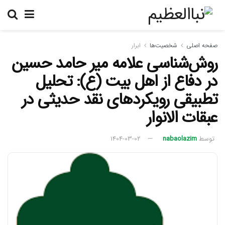
صفحه اصلی
شخصیت‌ها
ابرار
روش‌شناسی علامه میر حامد حسین
در دفاع از اهل بیت (ع): تحلیل
تطبیقی رویکردهای نقد حدیثی در
عبقات الانوار
توسط
nabaolazim
1404-03-02