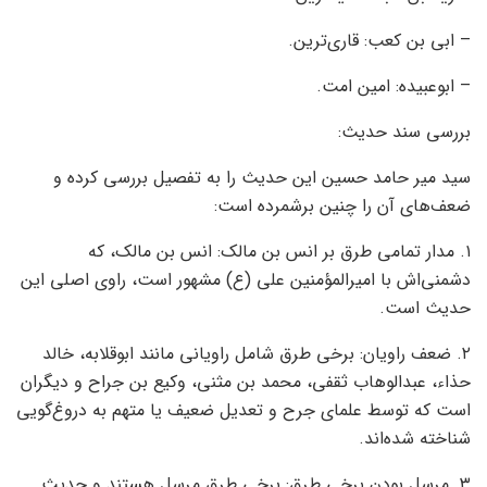
– ابی بن کعب: قاری‌ترین.
– ابوعبیده: امین امت.
بررسی سند حدیث:
سید میر حامد حسین این حدیث را به تفصیل بررسی کرده و
ضعف‌های آن را چنین برشمرده است:
۱. مدار تمامی طرق بر انس بن مالک: انس بن مالک، که
دشمنی‌اش با امیرالمؤمنین علی (ع) مشهور است، راوی اصلی این
حدیث است.
۲. ضعف راویان: برخی طرق شامل راویانی مانند ابوقلابه، خالد
حذاء، عبدالوهاب ثقفی، محمد بن مثنی، وکیع بن جراح و دیگران
است که توسط علمای جرح و تعدیل ضعیف یا متهم به دروغ‌گویی
شناخته شده‌اند.
۳. مرسل بودن برخی طرق: برخی طرق مرسل هستند و حدیث