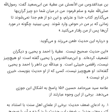
بن عبدالقدوس عن الأعمش عن عطیة عن ابی‌سعید گفت: رسول‌الله
صلی‌الله علیه و سلم فرمود: من در میان شما دو چیز گران‌بها
می‌گذارم: کتاب خدا و عترتم، و این دو از هم جدا نمی‌شوند تا
زمانی که بر من در حوض وارد شوند. پس ببینید چگونه در مورد
آن‌ها پس از من رفتار می‌کنید.»
و درباره این حدیث طعن می‌زند و می‌گوید:
«این حدیث صحیح نیست. عطیة را احمد و یحیی و دیگران
تضعیف کرده‌اند. و ابن‌عبدالقدوس را یحیی گفته است: او هیچ‌چیز
نیست، رافضی خبیثی است. و عبدالله بن داهر را احمد و یحیی
گفته‌اند: او هیچ‌چیز نیست، کسی که از او حدیث بنویسد، خیری
در او نیست.»
علامه سید میرحامد حسین ۱۵۶ پاسخ به اشکال ابن جوزی
می‌دهد. برخی از این وجوه عبارتند از:
۱. رد ادعای ضعف حدیث: برخی از علمای اهل سنت با استناد به
کتب معتبر حدیثی، ضعف این حدیث را رد کرده و آن را صحیح