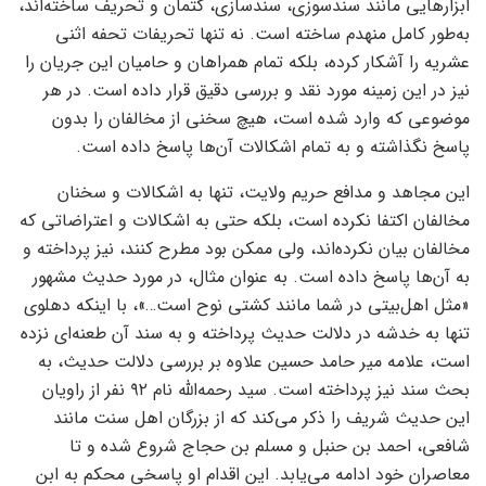
ابزارهایی مانند سندسوزی، سندسازی، کتمان و تحریف ساخته‌اند،
به‌طور کامل منهدم ساخته است. نه تنها تحریفات تحفه اثنی
عشریه را آشکار کرده، بلکه تمام همراهان و حامیان این جریان را
نیز در این زمینه مورد نقد و بررسی دقیق قرار داده است. در هر
موضوعی که وارد شده است، هیچ سخنی از مخالفان را بدون
پاسخ نگذاشته و به تمام اشکالات آن‌ها پاسخ داده است.
این مجاهد و مدافع حریم ولایت، تنها به اشکالات و سخنان
مخالفان اکتفا نکرده است، بلکه حتی به اشکالات و اعتراضاتی که
مخالفان بیان نکرده‌اند، ولی ممکن بود مطرح کنند، نیز پرداخته و
به آن‌ها پاسخ داده است. به عنوان مثال، در مورد حدیث مشهور
«مثل اهل‌بیتی در شما مانند کشتی نوح است…»، با اینکه دهلوی
تنها به خدشه در دلالت حدیث پرداخته و به سند آن طعنه‌ای نزده
است، علامه میر حامد حسین علاوه بر بررسی دلالت حدیث، به
بحث سند نیز پرداخته است. سید رحمه‌الله نام ۹۲ نفر از راویان
این حدیث شریف را ذکر می‌کند که از بزرگان اهل سنت مانند
شافعی، احمد بن حنبل و مسلم بن حجاج شروع شده و تا
معاصران خود ادامه می‌یابد. این اقدام او پاسخی محکم به ابن